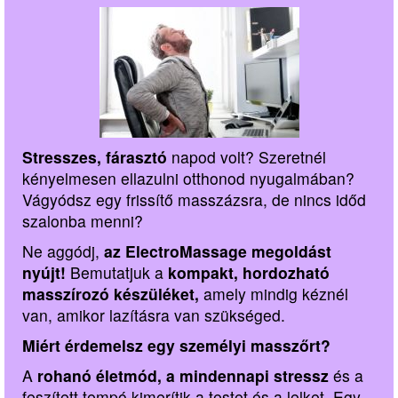
Stresszes, fárasztó
napod volt? Szeretnél
kényelmesen ellazulni otthonod nyugalmában?
Vágyódsz egy frissítő masszázsra, de nincs időd
szalonba menni?
Ne aggódj,
az ElectroMassage megoldást
nyújt!
Bemutatjuk a
kompakt, hordozható
masszírozó készüléket,
amely mindig kéznél
van, amikor lazításra van szükséged.
Miért érdemelsz egy személyi masszőrt?
A
rohanó életmód, a mindennapi stressz
és a
feszített tempó kimerítik a testet és a lelket. Egy