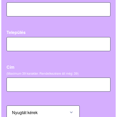
Település
Cím
(Maximum 39 karakter. Rendelkezésre áll még:
39
)