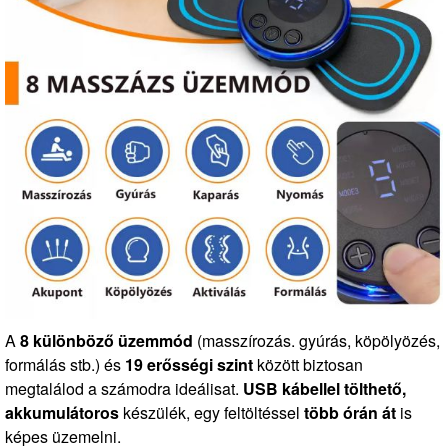
A
8 különböző üzemmód
(masszírozás. gyúrás, köpölyözés,
formálás stb.) és
19 erősségi szint
között biztosan
megtalálod a számodra ideálisat.
USB kábellel tölthető,
akkumulátoros
készülék, egy feltöltéssel
több órán át
is
képes üzemelni.