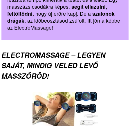
masszázs csodákra képes,
segít ellazulni,
feltöltődni,
hogy új erőre kapj. De a
szalonok
drágák,
az időbeosztásod zsúfolt. Itt jön a képbe
az ElectroMassage!
ELECTROMASSAGE – LEGYEN
SAJÁT, MINDIG VELED LEVŐ
MASSZŐRÖD!