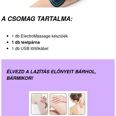
A CSOMAG TARTALMA:
1 db ElectroMassage készülék
1 db testpárna
1 db USB töltőkábel
ÉLVEZD A LAZÍTÁS ELŐNYEIT BÁRHOL,
BÁRMIKOR!