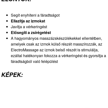
Segít enyhíteni a fáradtságot
Ellazítja az izmokat
Javítja a vérkeringést
Elősegíti a zsírégetést
A hagyományos masszázskészülékekkel ellentétben,
amelyek csak az izmok külső részét masszírozzák, az
ElectroMassage az izmok belső részét is stimulálja,
ezáltal hatékonyan fokozza a vérkeringést és gyorsítja a
fáradtságból való felépülést
KÉPEK: