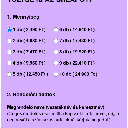
1. Mennyiség
1 db ( 2.490 Ft )
6 db ( 14.940 Ft )
2 db ( 4.980 Ft )
7 db ( 17.430 Ft )
3 db ( 7.470 Ft )
8 db ( 19.920 Ft )
4 db ( 9.960 Ft )
9 db ( 22.410 Ft )
5 db ( 12.450 Ft )
10 db ( 24.900 Ft )
2. Rendelési adatok
Megrendelő neve (vezetéknév és keresztnév).
(Céges rendelés esetén itt a kapcsolattartó nevét, míg a
cég nevét a számlázási adatoknál kérjük megadni.)