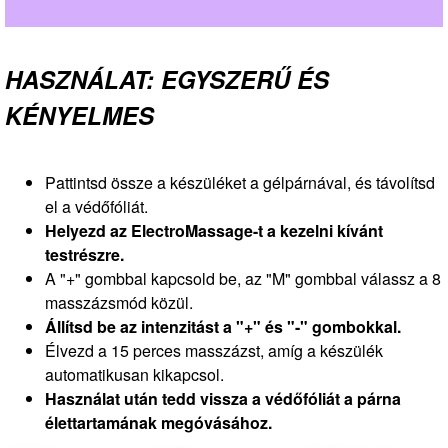
HASZNÁLAT: EGYSZERŰ ÉS
KÉNYELMES
Pattintsd össze a készüléket a gélpárnával, és távolítsd
el a védőfóliát.
Helyezd az ElectroMassage-t a kezelni kívánt
testrészre.
A "+" gombbal kapcsold be, az "M" gombbal válassz a 8
masszázsmód közül.
Állítsd be az intenzitást a "+" és "-" gombokkal.
Élvezd a 15 perces masszázst, amíg a készülék
automatikusan kikapcsol.
Használat után tedd vissza a védőfóliát a párna
élettartamának megóvásához.