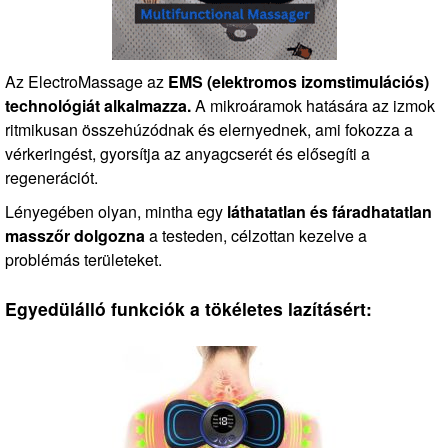
Az ElectroMassage az
EMS (elektromos izomstimulációs)
technológiát alkalmazza.
A mikroáramok hatására az izmok
ritmikusan összehúzódnak és elernyednek, ami fokozza a
vérkeringést, gyorsítja az anyagcserét és elősegíti a
regenerációt.
Lényegében olyan, mintha egy
láthatatlan és fáradhatatlan
masszőr dolgozna
a testeden, célzottan kezelve a
problémás területeket.
Egyedülálló funkciók a tökéletes lazításért: