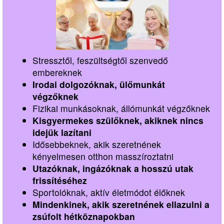
Stressztől, feszültségtől szenvedő
embereknek
Irodai dolgozóknak, ülőmunkát
végzőknek
Fizikai munkásoknak, állómunkát végzőknek
Kisgyermekes szülőknek, akiknek nincs
idejük lazítani
Idősebbeknek, akik szeretnének
kényelmesen otthon masszíroztatni
Utazóknak, ingázóknak a hosszú utak
frissítéséhez
Sportolóknak, aktív életmódot élőknek
Mindenkinek, akik szeretnének ellazulni a
zsúfolt hétköznapokban